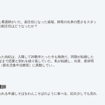
た看護師がいた。副主任になった途端、師長の出来の悪さをスタッ
の副主任はどうなったか？
った由紀は、入職して20数年たった今も独身だ。同期が結婚した
半ばまで恋愛と別れを繰り返していた。私が結婚し、出産、産休明
（新生児集中治療室）に異動してい...
護師
われる年越しそばをわんこそばのように食べる。紅白少しでも見れ