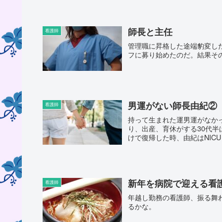
師長と主任
看護師
管理職に昇格した途端豹変し
フに募り始めたのだ。結果そ
男運がない師長由紀②
看護師
持って生まれた運男運がなか
り、出産、育休がする30代
けで復帰した時、由紀はNICU
新年を病院で迎える看
看護師
年越し勤務の看護師、振る舞
るかな。