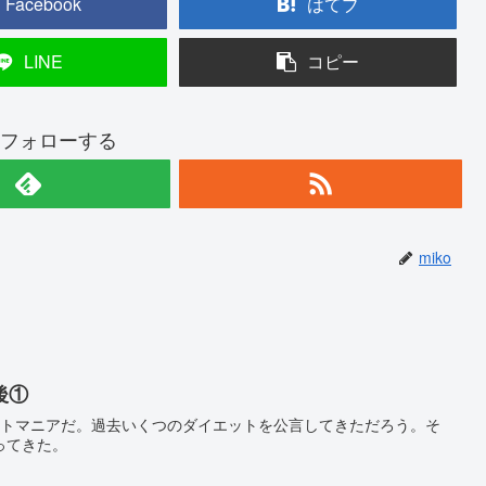
Facebook
はてブ
LINE
コピー
oをフォローする
miko
後①
ットマニアだ。過去いくつのダイエットを公言してきただろう。そ
ってきた。