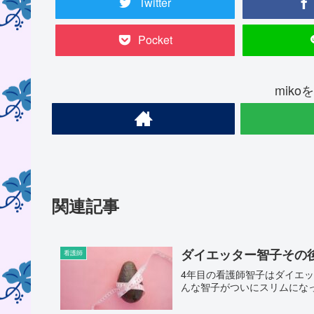
Twitter
Pocket
mik
関連記事
ダイエッター智子その
看護師
4年目の看護師智子はダイエ
んな智子がついにスリムにな