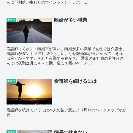
んに不利益が生じたのでインシデントレポー...
離婚が多い職業
看護師
看護師ってホント離婚率が高い。離婚が多い職業で女性では介護士、
看護師がダントツで1、2位らしい。なぜ離婚率が高いかって、それ
は稼ぐからです。それと夜勤で不在がち。 通常の正社員の看護師さ
んでは夜勤は月に４～５回。週に１回のペース...
看護師を続けるには
看護師
看護師を続けていくには本人の強い意志より周りのバックアップが必
要。
師長は休まない
看護師