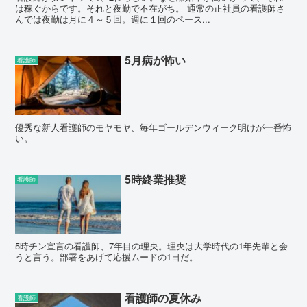
は稼ぐからです。それと夜勤で不在がち。 通常の正社員の看護師さ
んでは夜勤は月に４～５回。週に１回のペース...
5月病が怖い
看護師
優秀な新人看護師のモヤモヤ、毎年ゴールデンウィーク明けが一番怖
い。
5時終業推奨
看護師
5時チン宣言の看護師、7年目の理央。理央は大学時代の1年先輩と会
うと言う。部署をあげて応援ムードの1日だ。
看護師の夏休み
看護師