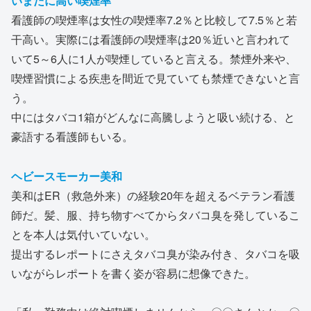
いまだに高い喫煙率
看護師の喫煙率は女性の喫煙率7.2％と比較して7.5％と若
干高い。実際には看護師の喫煙率は20％近いと言われて
いて5～6人に1人が喫煙していると言える。禁煙外来や、
喫煙習慣による疾患を間近で見ていても禁煙できないと言
う。
中にはタバコ1箱がどんなに高騰しようと吸い続ける、と
豪語する看護師もいる。
ヘビースモーカー美和
美和はER（救急外来）の経験20年を超えるベテラン看護
師だ。髪、服、持ち物すべてからタバコ臭を発しているこ
とを本人は気付いていない。
提出するレポートにさえタバコ臭が染み付き、タバコを吸
いながらレポートを書く姿が容易に想像できた。